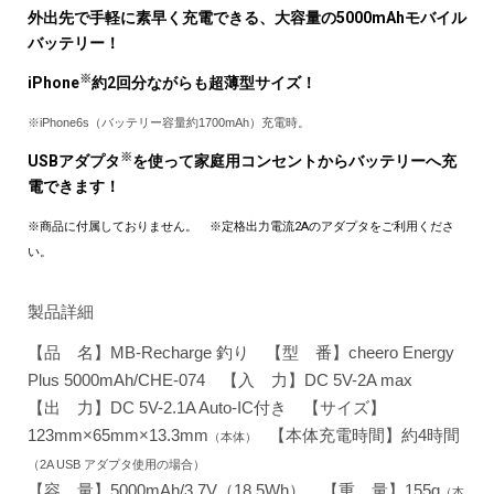
外出先で手軽に素早く充電できる、大容量の5000mAhモバイル
バッテリー！
※
iPhone
約2回分ながらも超薄型サイズ！
※iPhone6s（バッテリー容量約1700mAh）充電時。
※
USBアダプタ
を使って家庭用コンセントからバッテリーへ充
電できます！
※商品に付属しておりません。 ※定格出力電流2Aのアダプタをご利用くださ
い。
製品詳細
【品 名】MB-Recharge 釣り 【型 番】cheero Energy
Plus 5000mAh/CHE-074 【入 力】DC 5V-2A max
【出 力】DC 5V-2.1A Auto-IC付き 【サイズ】
123mm×65mm×13.3mm
【本体充電時間】約4時間
（本体）
（2A USB アダプタ使用の場合）
【容 量】5000mAh/3.7V（18.5Wh） 【重 量】155g
（本