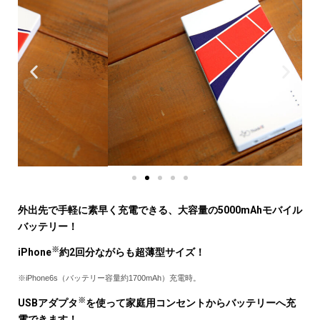
外出先で手軽に素早く充電できる、大容量の5000mAhモバイル
バッテリー！
※
iPhone
約2回分ながらも超薄型サイズ！
※iPhone6s（バッテリー容量約1700mAh）充電時。
※
USBアダプタ
を使って家庭用コンセントからバッテリーへ充
電できます！