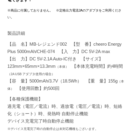
※商品に付属しておりません。 ※定格出力電流2Aのアダプタをご利用くださ
い。
製品詳細
【品 名】MB-レジェンド002 【型 番】cheero Energy
Plus 5000mAh/CHE-074 【入 力】DC 5V-2A max
【出 力】DC 5V-2.1A Auto-IC付き 【サイズ】
123mm×65mm×13.3mm
【本体充電時間】約4時間
（本体）
（2A USB アダプタ使用の場合）
【容 量】5000mAh/3.7V（18.5Wh） 【重 量】155g
（本
【使用回数】約500回
体）
【各種保護機能】
過充電（電圧／電流）時、過放電（電圧／電流）時、短絡
化（ショート）時、発熱時 自動停止機能
デバイス充電完了時自動停止機能
※デバイス充電完了時の自動停止は未対応機種もございます。