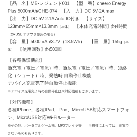
【品 名】MB-レジェンド001 【型 番】cheero Energy
Plus 5000mAh/CHE-074 【入 力】DC 5V-2A max
【出 力】DC 5V-2.1A Auto-IC付き 【サイズ】
123mm×65mm×13.3mm
【本体充電時間】約4時間
（本体）
（2A USB アダプタ使用の場合）
【容 量】5000mAh/3.7V（18.5Wh） 【重 量】155g
（本
【使用回数】約500回
体）
【各種保護機能】
過充電（電圧／電流）時、過放電（電圧／電流）時、短絡
化（ショート）時、発熱時 自動停止機能
デバイス充電完了時自動停止機能
※デバイス充電完了時の自動停止は未対応機種もございます。
【対応機種】
各種IPhone、各種IPad、iPod、MicroUSB対応スマートフォ
ン、MicroUSB対応Wi-Fiルーター
※その他、ポータブルゲーム機、MP3プレイヤ等
※
機種によっては、充電で
きないものもあります。