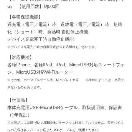
【使用回数】約500回
体）
【各種保護機能】
過充電（電圧／電流）時、過放電（電圧／電流）時、短絡
化（ショート）時、発熱時 自動停止機能
デバイス充電完了時自動停止機能
※デバイス充電完了時の自動停止は未対応機種もございます。
【対応機種】
各種IPhone、各種IPad、iPod、MicroUSB対応スマートフォ
ン、MicroUSB対応Wi-Fiルーター
※その他、ポータブルゲーム機、MP3プレイヤ等
※
機種によっては、充電で
きないものもあります。
【付属品】
本体充電用USB-MicroUSBケーブル、取扱説明書、保証書
（1年保証）
※本製品にはUSB-MicroUSB以外のケーブルは付属しておりません。各デバイス
への充電は各デバイスに応じたUSBケーブルをご使用ください。