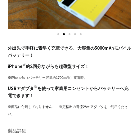
外出先で手軽に素早く充電できる、大容量の5000mAhモバイル
バッテリー！
※
iPhone
約2回分ながらも超薄型サイズ！
※iPhone6s（バッテリー容量約1700mAh）充電時。
※
USBアダプタ
を使って家庭用コンセントからバッテリーへ充
電できます！
※商品に付属しておりません。 ※定格出力電流2Aのアダプタをご利用くださ
い。
製品詳細